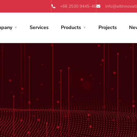
+66 2530 9445-46
info@aitinnovati
mpany
Services
Products
Projects
Ne